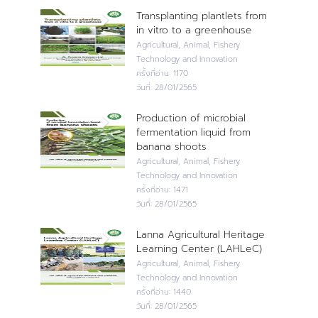
Transplanting plantlets from
in vitro to a greenhouse
Agricultural, Animal, Fishery
Technology and Innovation
ครั้งที่อ่าน:
1170
วันที่:
28/01/2565
Production of microbial
fermentation liquid from
banana shoots
Agricultural, Animal, Fishery
Technology and Innovation
ครั้งที่อ่าน:
1471
วันที่:
28/01/2565
Lanna Agricultural Heritage
Learning Center (LAHLeC)
Agricultural, Animal, Fishery
Technology and Innovation
ครั้งที่อ่าน:
1440
วันที่:
28/01/2565