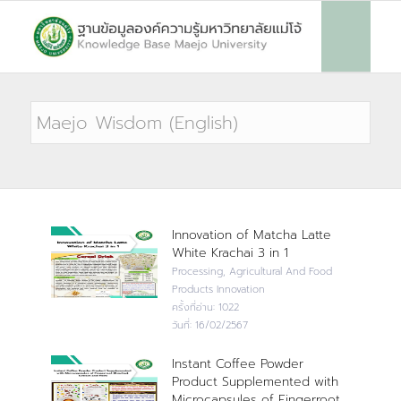
Innovation of Matcha Latte
White Krachai 3 in 1
Processing, Agricultural And Food
Products Innovation
ครั้งที่อ่าน:
1022
วันที่:
16/02/2567
Instant Coffee Powder
Product Supplemented with
Microcapsules of Fingerroot