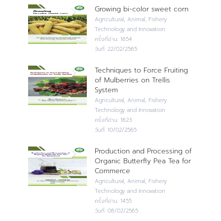
Growing bi-color sweet corn
Agricultural, Animal, Fishery
Technology and Innovation
ครั้งที่อ่าน:
1654
วันที่:
22/02/2565
Techniques to Force Fruiting
of Mulberries on Trellis
System
Agricultural, Animal, Fishery
Technology and Innovation
ครั้งที่อ่าน:
1623
วันที่:
10/02/2565
Production and Processing of
Organic Butterfly Pea Tea for
Commerce
Agricultural, Animal, Fishery
Technology and Innovation
ครั้งที่อ่าน:
1455
วันที่:
08/02/2565