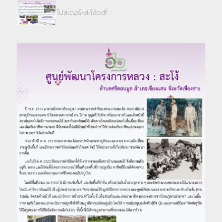
โปสเตอร์-สะโง้pdf