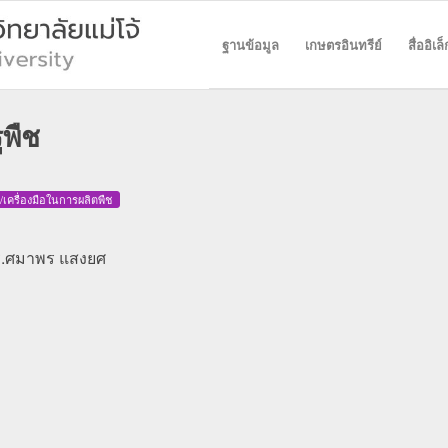
ฐานข้อมูล
เกษตรอินทรีย์
สื่ออิเ
ูพืช
์/เครื่องมือในการผลิตพืช
 ดร.ศมาพร แสงยศ