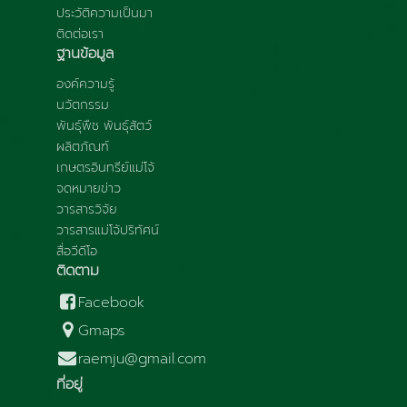
ประวัติความเป็นมา
ติดต่อเรา
ฐานข้อมูล
องค์ความรู้
นวัตกรรม
พันธุ์พืช พันธุ์สัตว์
ผลิตภัณฑ์
เกษตรอินทรีย์แม่โจ้
จดหมายข่าว
วารสารวิจัย
วารสารแม่โจ้ปริทัศน์
สื่อวีดีโอ
ติดตาม
Facebook
Gmaps
raemju@gmail.com
ที่อยู่