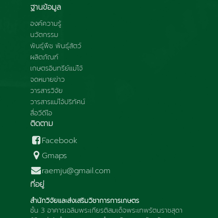
ฐานข้อมูล
องค์ความรู้
นวัตกรรม
พันธุ์พืช พันธุ์สัตว์
ผลิตภัณฑ์
เกษตรอินทรีย์แม่โจ้
จดหมายข่าว
วารสารวิจัย
วารสารแม่โจ้ปริทัศน์
สื่อวีดีโอ
ติดตาม
Facebook
Gmaps
raemju@gmail.com
ที่อยู่
สำนักวิจัยและส่งเสริมวิชาการการเกษตร
ชั้น 3 อาคารเฉลิมพระเกียรติสมเด็จพระเทพรัตนราชสุดา