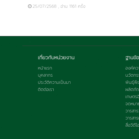
25/07/2568 , อ่าน 1161 ครั้ง
เกี่ยวกับหน่วยงาน
ฐานข้อ
หน้าแรก
องค์ควา
บุคลากร
นวัตกร
ประวัติความเป็นมา
พันธุ์พื
ติดต่อเรา
ผลิตภั
เกษตรอิ
จดหมาย
วารสารว
วารสารแ
สื่อวีดีโ