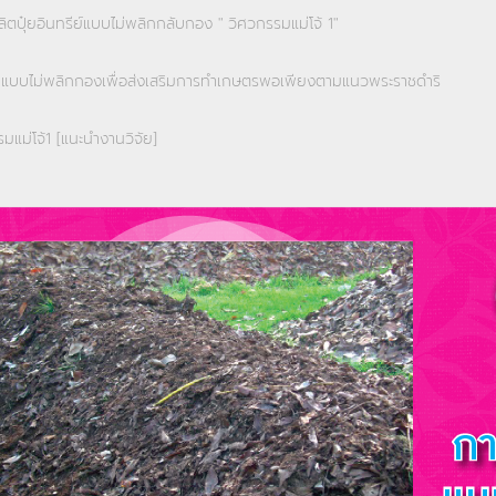
ตปุ๋ยอินทรีย์แบบไม่พลิกกลับกอง " วิศวกรรมแม่โจ้ 1"
ักแบบไม่พลิกกองเพื่อส่งเสริมการทำเกษตรพอเพียงตามแนวพระราชดำริ
มแม่โจ้1 [แนะนำงานวิจัย]