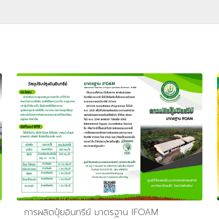
การผลิตปุ๋ยอินทรีย์ มาตรฐาน IFOAM