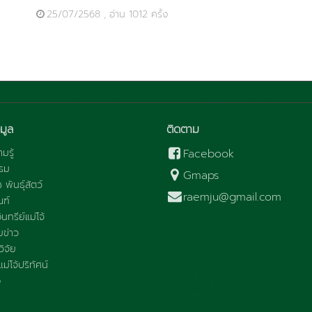
25/07/2568 , อ่าน 1012 ครั้ง
มูล
ติดตาม
มรู้
Facebook
รม
Gmaps
ช พันธุ์สัตว์
raemju@gmail.com
ณฑ์
นทรีย์แม่โจ้
ข่าว
ิจัย
ม่โจ้ปริทัศน์
อ