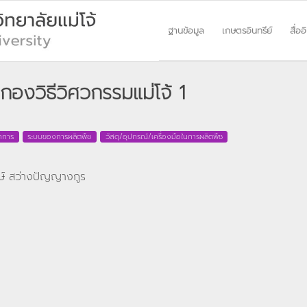
ฐานข้อมูล
เกษตรอินทรีย์
สื่ออ
บกองวิธีวิศวกรรมแม่โจ้ 1
ชาการ
ระบบของการผลิตพืช
วัสดุ/อุปกรณ์/เครื่องมือในการผลิตพืช
ะพงษ์ สว่างปัญญางกูร