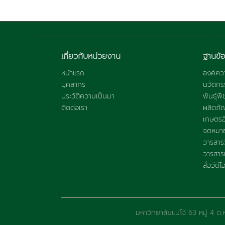
เกี่ยวกับหน่วยงาน
ฐานข้อ
หน้าแรก
องค์ควา
บุคลากร
นวัตกร
ประวัติความเป็นมา
พันธุ์พื
ติดต่อเรา
ผลิตภั
เกษตรอิ
จดหมาย
วารสารว
วารสารแ
สื่อวีดีโ
มหาวิทยาลัยแม่โจ้ 63 หมู่ 4