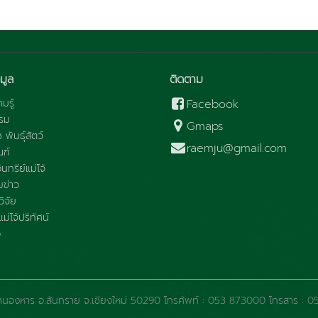
มูล
ติดตาม
มรู้
Facebook
รม
Gmaps
ช พันธุ์สัตว์
raemju@gmail.com
ณฑ์
นทรีย์แม่โจ้
ข่าว
ิจัย
ม่โจ้ปริทัศน์
อ
 ต.หนองหาร อ.สันทราย จ.เชียงใหม่ 50290 โทรศัพท์ : 053 873000 โทรสาร 