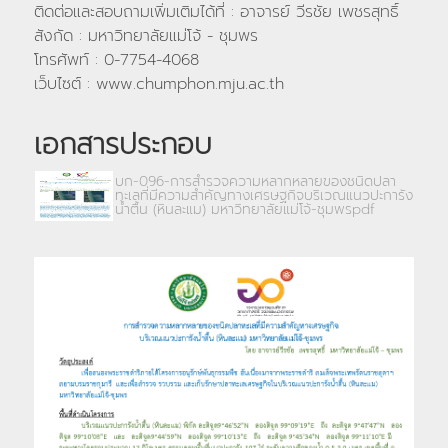
ติดต่อและสอบถามเพิ่มเติมได้ที่ : อาจารย์ วีรชัย เพชรสุทธิ์
สังกัด : มหาวิทยาลัยแม่โจ้ - ชุมพร
โทรศัพท์ : 0-7754-4068
เว็บไซต์ : www.chumphon.mju.ac.th
เอกสารประกอบ
บก-096-การสำรวจความหลากหลายของชนิดปลา
ทะเลที่มีความสำคัญทางเศรษฐกิจบริเวณแนวปะการัง
น้ำตื้น (หินละแม) มหาวิทยาลัยแม่โจ้-ชุมพรpdf