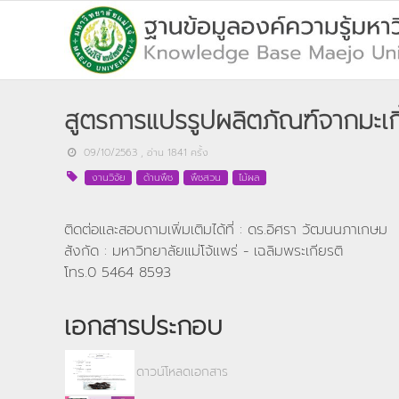
สูตรการแปรรูปผลิตภัณฑ์จากมะเกี๋
09/10/2563
, อ่าน
1841
ครั้ง
งานวิจัย
ด้านพืช
พืชสวน
ไม้ผล
ติดต่อและสอบถามเพิ่มเติมได้ที่ : ดร.อิศรา วัฒนนภาเกษม
สังกัด : มหาวิทยาลัยแม่โจ้แพร่ - เฉลิมพระเกียรติ
โทร.0 5464 8593
เอกสารประกอบ
ดาวน์โหลดเอกสาร