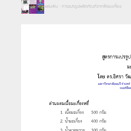
แผ่นพับ : การแปรรูปผลิตภัณฑ์จากพืชมะเกี๋ยง