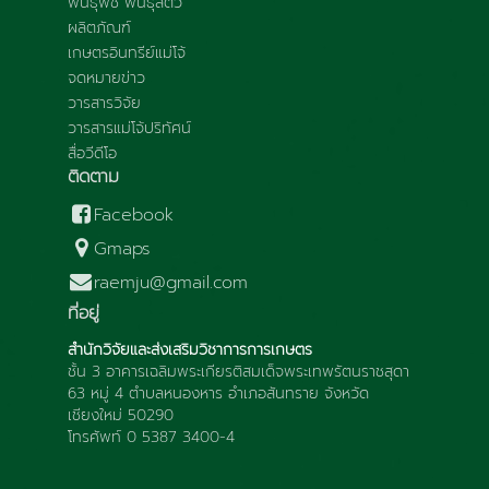
พันธุ์พืช พันธุ์สัตว์
ผลิตภัณฑ์
เกษตรอินทรีย์แม่โจ้
จดหมายข่าว
วารสารวิจัย
วารสารแม่โจ้ปริทัศน์
สื่อวีดีโอ
ติดตาม
Facebook
Gmaps
raemju@gmail.com
ที่อยู่
สำนักวิจัยและส่งเสริมวิชาการการเกษตร
ชั้น 3 อาคารเฉลิมพระเกียรติสมเด็จพระเทพรัตนราชสุดา
63 หมู่ 4 ตำบลหนองหาร อำเภอสันทราย จังหวัด
เชียงใหม่ 50290
โทรศัพท์ 0 5387 3400-4