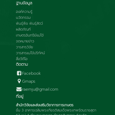
ฐานข้อมูล
องค์ความรู้
นวัตกรรม
พันธุ์พืช พันธุ์สัตว์
ผลิตภัณฑ์
เกษตรอินทรีย์แม่โจ้
จดหมายข่าว
วารสารวิจัย
วารสารแม่โจ้ปริทัศน์
สื่อวีดีโอ
ติดตาม
Facebook
Gmaps
raemju@gmail.com
ที่อยู่
สำนักวิจัยและส่งเสริมวิชาการการเกษตร
ชั้น 3 อาคารเฉลิมพระเกียรติสมเด็จพระเทพรัตนราชสุดา