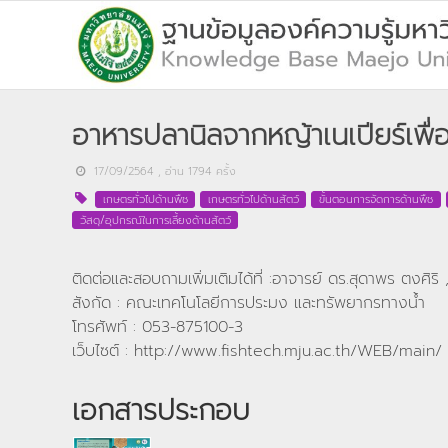
อาหารปลานิลจากหญ้าเนเปียร์เพื่
17/09/2564
, อ่าน
1794
ครั้ง
เกษตรทั่วไปด้านพืช
เกษตรทั่วไปด้านสัตว์
ขั้นตอนการจัดการด้านพืช
วัสดุ/อุปกรณ์ในการเลี้ยงด้านสัตว์
ติดต่อและสอบถามเพิ่มเติมได้ที่ :อาจารย์ ดร.สุดาพร ตงศิริ
สังกัด : คณะเทคโนโลยีการประมง และทรัพยากรทางน้ำ
โทรศัพท์ : 053-875100-3
เว็บไซต์ : http://www.fishtech.mju.ac.th/WEB/main/
เอกสารประกอบ