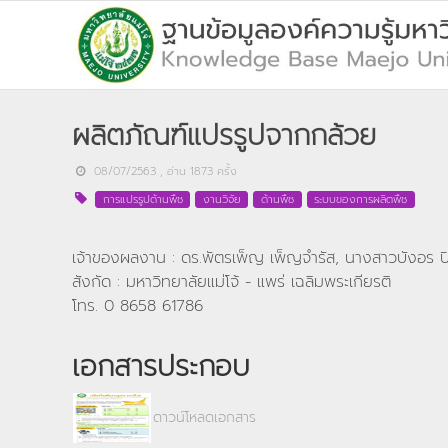
ผลิตภัณฑ์แปรรูปจากกล้วย
08/07/2563
, อ่าน
1873
ครั้ง
การแปรรูปด้านพืช
งานวิจัย
ด้านพืช
ระบบของการผลิตพืช
เจ้าของผลงาน : ดร.พัตรเพ็ญ เพ็ญจำรัส, นางสาวบังอร ป
สังกัด : มหาวิทยาลัยแม่โจ้ - แพร่ เฉลิมพระเกียรติ
โทร. 0 8658 61786
เอกสารประกอบ
ดาวน์โหลดเอกสาร