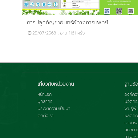
การปลูกกัญชาอินทรีย์ทางการแพทย์
25/07/2568 , อ่าน 1161 ครั้ง
เกี่ยวกับหน่วยงาน
ฐานข้อ
หน้าแรก
องค์ควา
บุคลากร
นวัตกร
ประวัติความเป็นมา
พันธุ์พื
ติดต่อเรา
ผลิตภั
เกษตรอิ
จดหมาย
วารสารว