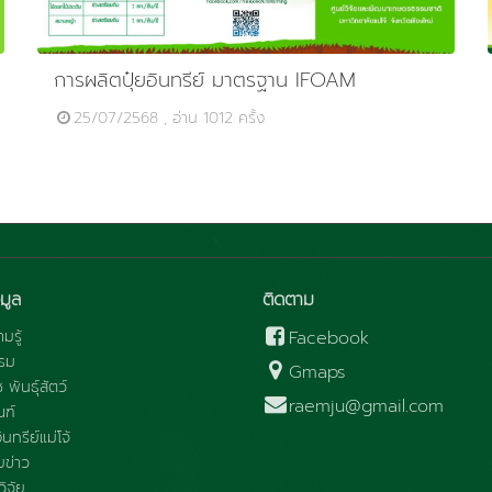
การผลิตปุ๋ยอินทรีย์ มาตรฐาน IFOAM
25/07/2568 , อ่าน 1012 ครั้ง
มูล
ติดตาม
มรู้
Facebook
รม
Gmaps
ช พันธุ์สัตว์
raemju@gmail.com
ณฑ์
นทรีย์แม่โจ้
ข่าว
ิจัย