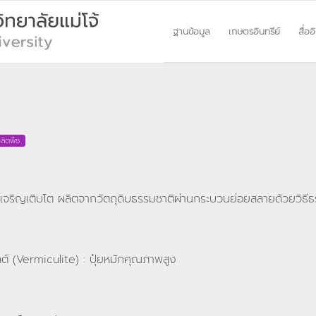
ฐานข้อมูล
เกษตรอินทรีย์
สื่ออ
ลิตพืช
พืชเจริญเติบโต ผลิตจากวัตถุดิบธรรมชาติผ่านกระบวนย่อยสลายด้วยวิธีธร
ไลต์ (Vermiculite) : ปุ๋ยหมักคุณภาพสูง