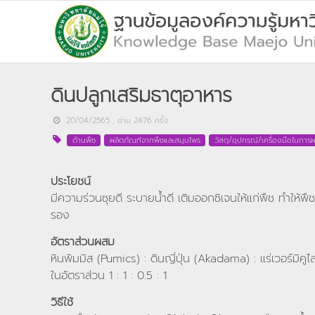
ดินปลูกเสริมธาตุอาหาร
20/04/2565
, อ่าน
2476
ครั้ง
ด้านพืช
ผลิตภัณฑ์จากพืชและสมุนไพร
วัสดุ/อุปกรณ์/เครื่องมือในการผ
ประโยชน์
มีความร่วนซุยดี ระบายน้ำดี เติมออกซิเจนให้แก่พืช ทำให้
รอง
อัตราส่วนผสม
หินพัมมิส (Pumics) : ดินญี่ปุ่น (Akadama) : แร่เวอร์มิคู
ในอัตราส่วน 1 : 1 : 0.5 : 1
วิธีใช้