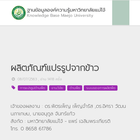
ผลิตภัณฑ์แปรรูปจากข้าว
08/07/2563
, อ่าน
1418
ครั้ง
การแปรรูปด้านพืช
งานวิจัย
ด้านพืช
ระบบของการผลิตพืช
เจ้าของผลงาน : ดร.พัตรเพ็ญ เพ็ญจำรัส ,ดร.อิศรา วัฒน
นภาเกษม, นายอนุกูล จันทร์แก้ว
สังกัด : มหาวิทยาลัยแม่โจ้ - แพร่ เฉลิมพระเกียรติ
โทร. 0 8658 61786