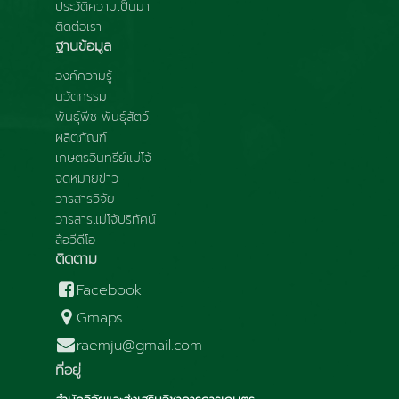
ประวัติความเป็นมา
ติดต่อเรา
ฐานข้อมูล
องค์ความรู้
นวัตกรรม
พันธุ์พืช พันธุ์สัตว์
ผลิตภัณฑ์
เกษตรอินทรีย์แม่โจ้
จดหมายข่าว
วารสารวิจัย
วารสารแม่โจ้ปริทัศน์
สื่อวีดีโอ
ติดตาม
Facebook
Gmaps
raemju@gmail.com
ที่อยู่