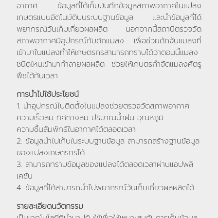
อากาศ ข้อมูลที่ได้เก็บบันทึกข้อมูลสภาพอากาศในแปลง
เกษตรแบบอัตโนมัติบนระบบฐานข้อมูล และนำข้อมูลที่ได้
พยากรณ์วันเก็บเกี่ยวผลผลิต นอกจากนี้สถานีตรวจวัด
สภาพอากาศมีอุปกรณ์กับดักแมลง เพื่อช่วยดักจับแมลงที่
เข้ามาในแปลงทำให้เกษตรกรสามารถทราบได้ว่าตอนนี้แมลง
ชนิดไหนเข้ามาทำลายผลผลิต ช่วยให้เกษตรกำจัดแมลงศัตรู
พืชได้ทันเวลา
การนำไปใช้ประโยชน์
1. นำอุปกรณ์ไปติดตั้งในแปลงช่วยตรวจวัดสภาพอากาศ
ความเร็วลม ทิศทางลม ปริมาณน้ำฝน อุณหภูมิ
ความชื้นสัมพัทธ์ในอากาศได้ตลอดเวลา
2. ข้อมูลนำไปเก็บในระบบฐานข้อมูล สามารถสร้างฐานข้อมูล
ของแปลงเกษตรกรได้
3. สามารถทราบข้อมูลของแปลงได้ตลอดเวลาผ่านแอปพลิ
เคชั่น
4. ข้อมูลที่ได้สามารถนำไปพยากรณ์วันเก็บเกี่ยวผลผลิตได้
รายละเอียดนวัตกรรม
เป็นเทคโนโลยีที่นำมาปรับใช้เพื่อให้เหมาะสมกับการเก็บข้อมูล