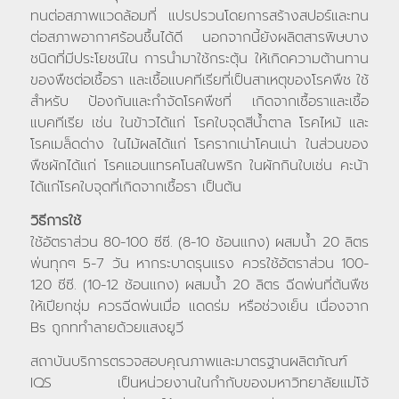
ทนต่อสภาพแวดล้อมที่ แปรปรวนโดยการสร้างสปอร์และทน
ต่อสภาพอากาศร้อนชื้นได้ดี นอกจากนี้ยังผลิตสารพิษบาง
ชนิดที่มีประโยชน์ใน การนำมาใช้กระตุ้น ให้เกิดความต้านทาน
ของพืชต่อเชื้อรา และเชื้อแบคทีเรียที่เป็นสาเหตุของโรคพืช ใช้
สำหรับ ป้องกันและกำจัดโรคพืชที่ เกิดจากเชื้อราและเชื้อ
แบคทีเรีย เช่น ในข้าวได้แก่ โรคใบจุดสีน้ำตาล โรคไหม้ และ
โรคเมล็ดด่าง ในไม้ผลได้แก่ โรครากเน่าโคนเน่า ในส่วนของ
พืชผักได้แก่ โรคแอนแทรคโนสในพริก ในผักกินใบเช่น คะน้า
ได้แก่โรคใบจุดที่เกิดจากเชื้อรา เป็นต้น
วิธีการใช้
ใช้อัตราส่วน 80-100 ซีซี. (8-10 ช้อนแกง) ผสมน้ำ 20 ลิตร
พ่นทุกๆ 5-7 วัน หากระบาดรุนแรง ควรใช้อัตราส่วน 100-
120 ซีซี. (10-12 ช้อนแกง) ผสมน้ำ 20 ลิตร ฉีดพ่นที่ต้นพืช
ให้เปียกชุ่ม ควรฉีดพ่นเมื่อ แดดร่ม หรือช่วงเย็น เนื่องจาก
Bs ถูกททำลายด้วยแสงยูวี
สถาบันบริการตรวจสอบคุณภาพและมาตรฐานผลิตภัณฑ์
IQS เป็นหน่วยงานในกำกับของมหาวิทยาลัยแม่โจ้