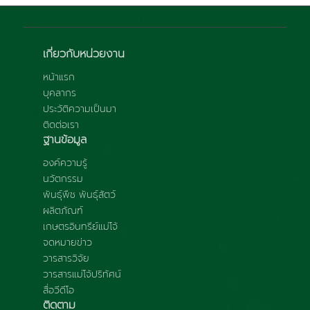
เกี่ยวกับหน่วยงาน
หน้าแรก
บุคลากร
ประวัติความเป็นมา
ติดต่อเรา
ฐานข้อมูล
องค์ความรู้
นวัตกรรม
พันธุ์พืช พันธุ์สัตว์
ผลิตภัณฑ์
เกษตรอินทรีย์แม่โจ้
จดหมายข่าว
วารสารวิจัย
วารสารแม่โจ้ปริทัศน์
สื่อวีดีโอ
ติดตาม