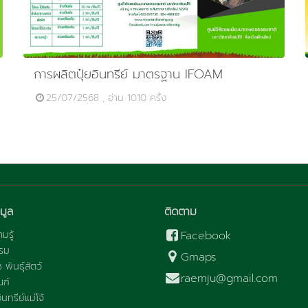
การผลิตปุ๋ยอินทรีย์ มาตรฐาน IFOAM
25/07/2568 , อ่าน 1010 ครั้ง
มูล
ติดตาม
มรู้
Facebook
รม
Gmaps
ช พันธุ์สัตว์
raemju@gmail.com
ณฑ์
นทรีย์แม่โจ้