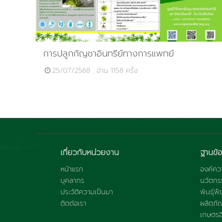
การปลูกกัญชาอินทรีย์ทางการแพทย์
25/07/2568 , อ่าน 1158 ครั้ง
เกี่ยวกับหน่วยงาน
ฐานข้อ
หน้าแรก
องค์ควา
บุคลากร
นวัตกร
ประวัติความเป็นมา
พันธุ์พื
ติดต่อเรา
ผลิตภั
เกษตรอิ