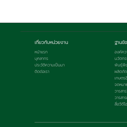
เกี่ยวกับหน่วยงาน
ฐานข้อ
หน้าแรก
องค์ควา
บุคลากร
นวัตกร
ประวัติความเป็นมา
พันธุ์พื
ติดต่อเรา
ผลิตภั
เกษตรอิ
จดหมาย
วารสารว
วารสารแ
สื่อวีดีโ