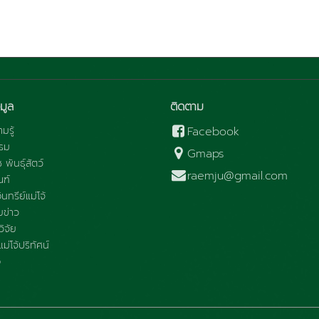
มูล
ติดตาม
มรู้
Facebook
รม
Gmaps
ช พันธุ์สัตว์
raemju@gmail.com
ณฑ์
นทรีย์แม่โจ้
ข่าว
ิจัย
ม่โจ้ปริทัศน์
อ