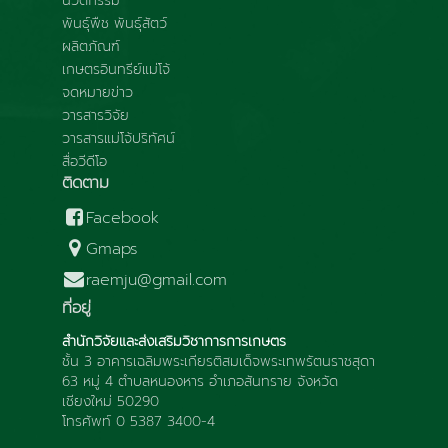
นวัตกรรม
พันธุ์พืช พันธุ์สัตว์
ผลิตภัณฑ์
เกษตรอินทรีย์แม่โจ้
จดหมายข่าว
วารสารวิจัย
วารสารแม่โจ้ปริทัศน์
สื่อวีดีโอ
ติดตาม
Facebook
Gmaps
raemju@gmail.com
ที่อยู่
สำนักวิจัยและส่งเสริมวิชาการการเกษตร
ชั้น 3 อาคารเฉลิมพระเกียรติสมเด็จพระเทพรัตนราชสุดา
63 หมู่ 4 ตำบลหนองหาร อำเภอสันทราย จังหวัด
เชียงใหม่ 50290
โทรศัพท์ 0 5387 3400-4