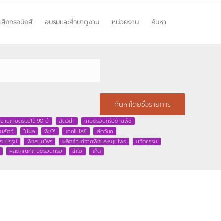
ิเล็กทรอนิกส์
อบรมและศึกษาดูงาน
หน่วยงาน
ค้นหา
ค้นหาโดยชื่อรายการ
งานเกษตรแม่โจ้ 90 ปี
สัตว์น้ำ
เกษตรอินทรีย์ด้านพืช
นสัตว์
ไม้ผล
พืชไร่
เทคโนโลยี
สัตว์บก
รแปรรูป
พืชสมุมไพร
ผลิตภัณฑ์จากพืชและสมุนไพร
นวัตกรรม
ผลิตภัณฑ์เกษตรอินทรีย์
ลำไย
เห็ด