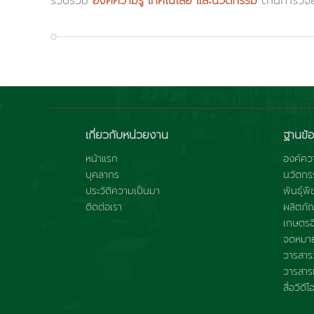
รวบรวม
องค์ความรู้ เทคโนโลยี และนวัตกรรม
ด้านการวิจั
เกี่ยวกับหน่วยงาน
ฐานข้อ
หน้าแรก
องค์ควา
บุคลากร
นวัตกร
ประวัติความเป็นมา
พันธุ์พื
ติดต่อเรา
ผลิตภั
เกษตรอิ
จดหมาย
วารสารว
วารสารแ
สื่อวีดีโ