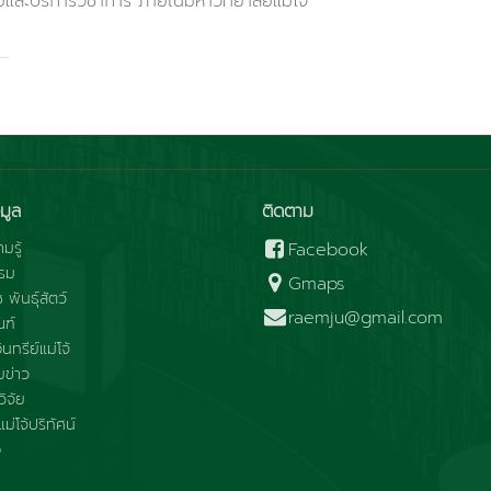
ยและบริการวิชาการ ภายในมหาวิทยาลัยแม่โจ้
มูล
ติดตาม
มรู้
Facebook
รม
Gmaps
ช พันธุ์สัตว์
raemju@gmail.com
ณฑ์
นทรีย์แม่โจ้
ข่าว
ิจัย
ม่โจ้ปริทัศน์
อ