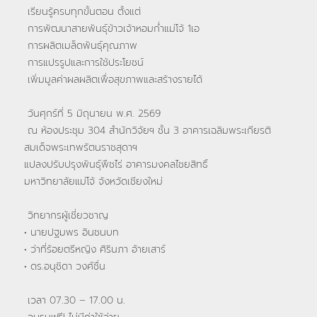
เรียนรู้ครบทุกขั้นตอน ตั้งแต่
การพัฒนาสายพันธุ์ข้าวเจ้าหอมก่ำแม่โจ้ 1เอ
การผลิตเมล็ดพันธุ์คุณภาพ
การแปรรูปและการใช้ประโยชน์
เพิ่มมูลค่าผลผลิตเพื่อสุขภาพและสร้างรายได้
วันศุกร์ที่ 5 มิถุนายน พ.ศ. 2569
ณ ห้องประชุม 304 สำนักวิจัยฯ ชั้น 3 อาคารเฉลิมพระเกียรติ
สมเด็จพระเทพรัตนราชสุดาฯ
แปลงปรับปรุงพันธุ์พืชไร่ อาคารมงคลไชยสิทธิ์
มหาวิทยาลัยแม่โจ้ จังหวัดเชียงใหม่
วิทยากรผู้เชี่ยวชาญ
• นายปฐมพร อินชนบท
• ว่าที่ร้อยตรีหญิง ศิรินภา อ้ายเสาร์
• ดร.อนุชิดา วงศ์ชื่น
เวลา 07.30 – 17.00 น.