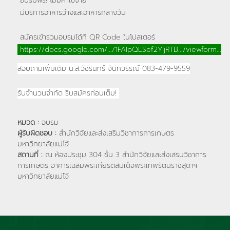
อบรมฟรี! ไม่มีค่าใช้จ่าย
มีบริการอาหารว่างและอาหารกลางวัน
สมัครเข้าร่วมอบรมได้ที่ QR Code ในโปสเตอร์
https://docs.google.com/.../1FAIpQLSef2YIjRTB.../viewform...
สอบถามเพิ่มเติม น.ส.วัชรินทร์ จันทวรรณ์
083-479-9559
รับจำนวนจำกัด รีบสมัครก่อนเต็ม!
หมวด :
อบรม
ผู้รับผิดชอบ :
สำนักวิจัยและส่งเสริมวิชาการการเกษตร
มหาวิทยาลัยแม่โจ้
สถานที่ :
ณ ห้องประชุม 304 ชั้น 3 สำนักวิจัยและส่งเสรมวิชาการ
การเกษตร อาคารเฉลิมพระเกียรติสมเด็จพระเทพรัตนราชสุดาฯ
มหาวิทยาลัยแม่โจ้