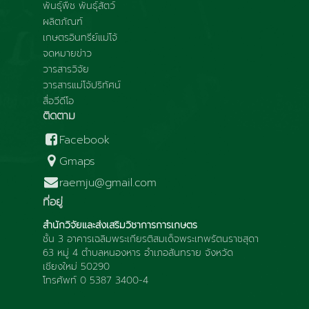
พันธุ์พืช พันธุ์สัตว์
ผลิตภัณฑ์
เกษตรอินทรีย์แม่โจ้
จดหมายข่าว
วารสารวิจัย
วารสารแม่โจ้ปริทัศน์
สื่อวีดีโอ
ติดตาม
Facebook
Gmaps
raemju@gmail.com
ที่อยู่
สำนักวิจัยและส่งเสริมวิชาการการเกษตร
ชั้น 3 อาคารเฉลิมพระเกียรติสมเด็จพระเทพรัตนราชสุดา
63 หมู่ 4 ตำบลหนองหาร อำเภอสันทราย จังหวัด
เชียงใหม่ 50290
โทรศัพท์ 0 5387 3400-4