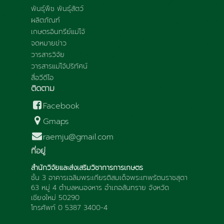
พันธุ์พืช พันธุ์สัตว์
ผลิตภัณฑ์
เกษตรอินทรีย์แม่โจ้
จดหมายข่าว
วารสารวิจัย
วารสารแม่โจ้ปริทัศน์
สื่อวีดีโอ
ติดตาม
Facebook
Gmaps
raemju@gmail.com
ที่อยู่
สำนักวิจัยและส่งเสริมวิชาการการเกษตร
ชั้น 3 อาคารเฉลิมพระเกียรติสมเด็จพระเทพรัตนราชสุดา
63 หมู่ 4 ตำบลหนองหาร อำเภอสันทราย จังหวัด
เชียงใหม่ 50290
โทรศัพท์ 0 5387 3400-4