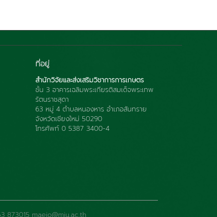
ที่อยู่
สำนักวิจัยและส่งเสริมวิชาการการเกษตร
ชั้น 3 อาคารเฉลิมพระเกียรติสมเด็จพระเทพ
รัตนราชสุดา
63 หมู่ 4 ตำบลหนองหาร อำเภอสันทราย
จังหวัดเชียงใหม่ 50290
โทรศัพท์ 0 5387 3400-4
: 053 873015 maejo@mju.ac.th