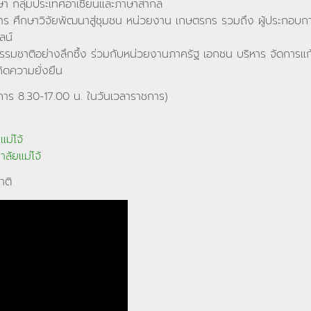
ภาษา กลุ่มประเทศอาเซียนและภาษาสากล
กการ ศึกษาวิจัยพัฒนาสู่ชุมชน หน่วยงาน เกษตรกร รวมถึง ผู้ประกอบ
ลน์
ตรธรรมชาติอย่างลึกซึ้ง ร่วมกับหน่วยงานภาครัฐ เอกชน บริหาร จัดการแ
ิดความยั่งยืน
าร 8.30-17.00 น. ในวันเวลาราชการ)
ม่โจ้
ลัยแม่โจ้
าติ