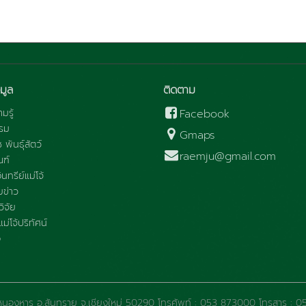
มูล
ติดตาม
มรู้
Facebook
รม
Gmaps
ช พันธุ์สัตว์
raemju@gmail.com
ณฑ์
นทรีย์แม่โจ้
ข่าว
ิจัย
ม่โจ้ปริทัศน์
อ
 ต.หนองหาร อ.สันทราย จ.เชียงใหม่ 50290 โทรศัพท์ : 053 873000 โทรสาร 