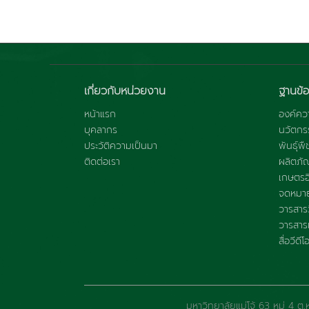
เกี่ยวกับหน่วยงาน
ฐานข้อ
หน้าแรก
องค์ควา
บุคลากร
นวัตกร
ประวัติความเป็นมา
พันธุ์พื
ติดต่อเรา
ผลิตภั
เกษตรอิ
จดหมาย
วารสารว
วารสารแ
สื่อวีดีโ
มหาวิทยาลัยแม่โจ้ 63 หมู่ 4