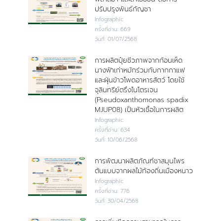
ปรับปรุงพันธ์กัญชา
Infographic
ครั้งที่อ่าน:
669
วันที่:
01/07/2568
การผลิตปุ๋ยชีวภาพจากก้อนเห็ด
นางฟ้าเก่าหมักร่วมกับกากกาแฟ
และฝุ่นข้าวโพดอาหารสัตว์ โดยใช้
จุลินทรีย์ตรึงไนโตรเจน
(Pseudoxanthomonas spadix
MJUP08) เป็นหัวเชื้อในการผลิต
Infographic
ครั้งที่อ่าน:
634
วันที่:
10/06/2568
การพัฒนาผลิตภัณฑ์ชาสมุนไพร
ต้นแบบจากผลไม้ท้องถิ่นเมืองหนาว
Infographic
ครั้งที่อ่าน:
776
วันที่:
30/04/2568