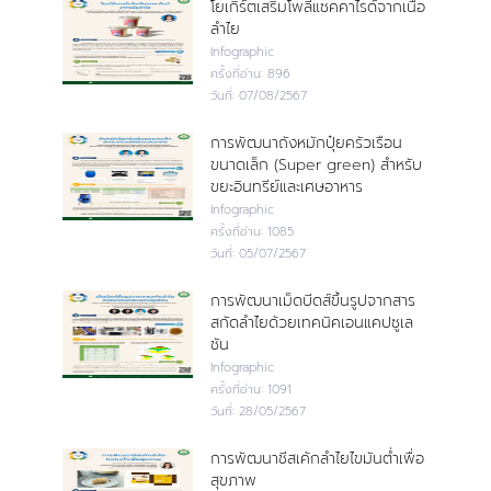
โยเกิร์ตเสริมโพลีแซคคาไรด์จากเนื้อ
ลำไย
Infographic
ครั้งที่อ่าน:
896
วันที่:
07/08/2567
การพัฒนาถังหมักปุ๋ยครัวเรือน
ขนาดเล็ก (Super green) สำหรับ
ขยะอินทรีย์และเศษอาหาร
Infographic
ครั้งที่อ่าน:
1085
วันที่:
05/07/2567
การพัฒนาเม็ดบีดส์ขึ้นรูปจากสาร
สกัดลำไยด้วยเทคนิคเอนแคปซูเล
ชัน
Infographic
ครั้งที่อ่าน:
1091
วันที่:
28/05/2567
การพัฒนาชีสเค้กลำไยไขมันต่ำเพื่อ
สุขภาพ