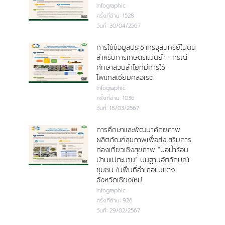
Infographic
ครั้งที่อ่าน:
1528
วันที่:
30/04/2567
การใช้ข้อมูลประชากรจุลินทรีย์ในดิน
สำหรับการเกษตรแม่นยำ : กรณี
ศึกษาสวนลำไยที่มีการใช้
โพแทสเซียมคลอเรต
Infographic
ครั้งที่อ่าน:
1036
วันที่:
18/03/2567
การศึกษาและพัฒนาศักยภาพ
ผลิตภัณฑ์สุขภาพเพื่อส่งเสริมการ
ท่องเที่ยวเชิงสุขภาพ “บ่อน้ำร้อน
บ้านแม่ตะมาน” บนฐานอัตลักษณ์
ชุมชน ในพื้นที่อำเภอแม่แตง
จังหวัดเชียงใหม่
Infographic
ครั้งที่อ่าน:
926
วันที่:
29/02/2567