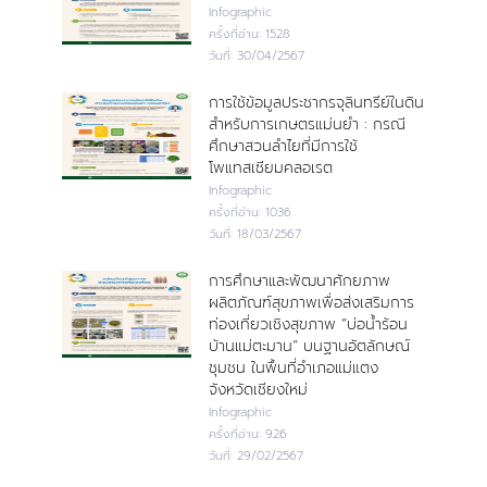
Infographic
ครั้งที่อ่าน:
1528
วันที่:
30/04/2567
การใช้ข้อมูลประชากรจุลินทรีย์ในดิน
สำหรับการเกษตรแม่นยำ : กรณี
ศึกษาสวนลำไยที่มีการใช้
โพแทสเซียมคลอเรต
Infographic
ครั้งที่อ่าน:
1036
วันที่:
18/03/2567
การศึกษาและพัฒนาศักยภาพ
ผลิตภัณฑ์สุขภาพเพื่อส่งเสริมการ
ท่องเที่ยวเชิงสุขภาพ “บ่อน้ำร้อน
บ้านแม่ตะมาน” บนฐานอัตลักษณ์
ชุมชน ในพื้นที่อำเภอแม่แตง
จังหวัดเชียงใหม่
Infographic
ครั้งที่อ่าน:
926
วันที่:
29/02/2567