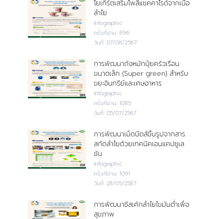
โยเกิร์ตเสริมโพลีแซคคาไรด์จากเนื้อ
ลำไย
Infographic
ครั้งที่อ่าน:
896
วันที่:
07/08/2567
การพัฒนาถังหมักปุ๋ยครัวเรือน
ขนาดเล็ก (Super green) สำหรับ
ขยะอินทรีย์และเศษอาหาร
Infographic
ครั้งที่อ่าน:
1085
วันที่:
05/07/2567
การพัฒนาเม็ดบีดส์ขึ้นรูปจากสาร
สกัดลำไยด้วยเทคนิคเอนแคปซูเล
ชัน
Infographic
ครั้งที่อ่าน:
1091
วันที่:
28/05/2567
การพัฒนาชีสเค้กลำไยไขมันต่ำเพื่อ
สุขภาพ