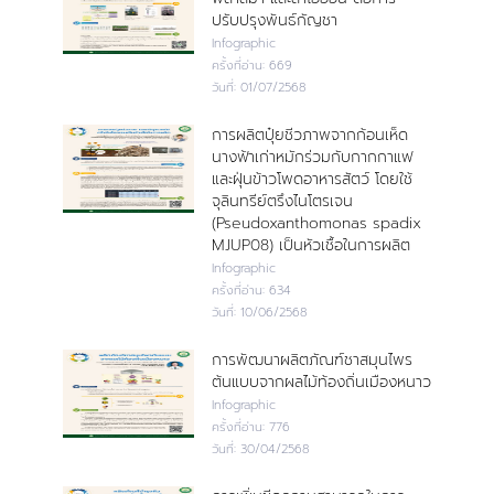
ปรับปรุงพันธ์กัญชา
Infographic
ครั้งที่อ่าน:
669
วันที่:
01/07/2568
การผลิตปุ๋ยชีวภาพจากก้อนเห็ด
นางฟ้าเก่าหมักร่วมกับกากกาแฟ
และฝุ่นข้าวโพดอาหารสัตว์ โดยใช้
จุลินทรีย์ตรึงไนโตรเจน
(Pseudoxanthomonas spadix
MJUP08) เป็นหัวเชื้อในการผลิต
Infographic
ครั้งที่อ่าน:
634
วันที่:
10/06/2568
การพัฒนาผลิตภัณฑ์ชาสมุนไพร
ต้นแบบจากผลไม้ท้องถิ่นเมืองหนาว
Infographic
ครั้งที่อ่าน:
776
วันที่:
30/04/2568