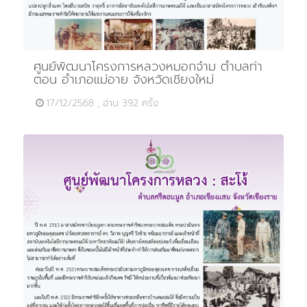
ศูนย์พัฒนาโครงการหลวงหมอกจ๋าม ตำบลท่า
ตอน อำเภอแม่อาย จังหวัดเชียงใหม่
17/12/2568 , อ่าน 392 ครั้ง