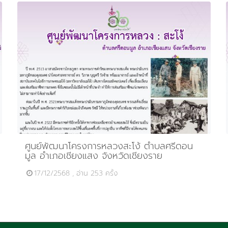
ศูนย์พัฒนาโครงการหลวงสะโง้ ตำบลศรีดอน
มูล อำเภอเชียงแสง จังหวัดเชียงราย
17/12/2568 , อ่าน 253 ครั้ง