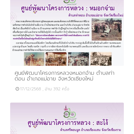
ศูนย์พัฒนาโครงการหลวงหมอกจ๋าม ตำบลท่า
ตอน อำเภอแม่อาย จังหวัดเชียงใหม่
17/12/2568 , อ่าน 392 ครั้ง