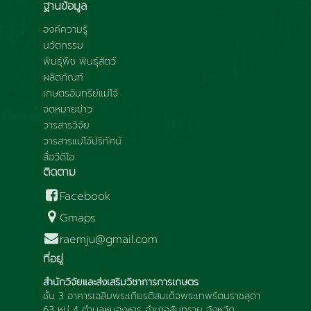
ฐานข้อมูล
องค์ความรู้
นวัตกรรม
พันธุ์พืช พันธุ์สัตว์
ผลิตภัณฑ์
เกษตรอินทรีย์แม่โจ้
จดหมายข่าว
วารสารวิจัย
วารสารแม่โจ้ปริทัศน์
สื่อวีดีโอ
ติดตาม
Facebook
Gmaps
raemju@gmail.com
ที่อยู่
สำนักวิจัยและส่งเสริมวิชาการการเกษตร
ชั้น 3 อาคารเฉลิมพระเกียรติสมเด็จพระเทพรัตนราชสุดา
63 หมู่ 4 ตำบลหนองหาร อำเภอสันทราย จังหวัด