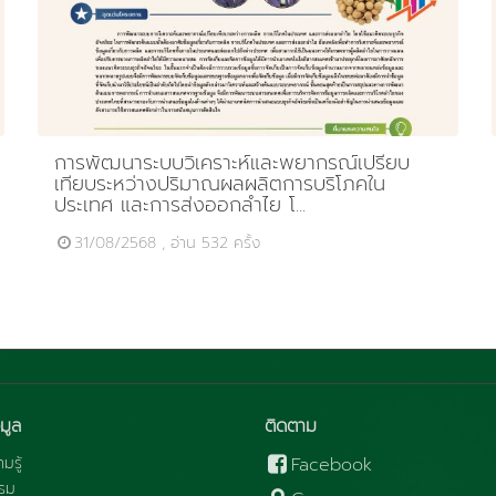
การพัฒนาระบบวิเคราะห์และพยากรณ์เปรียบ
เทียบระหว่างปริมาณผลผลิตการบริโภคใน
ประเทศ และการส่งออกลำไย โ...
31/08/2568 , อ่าน 532 ครั้ง
มูล
ติดตาม
มรู้
Facebook
รม