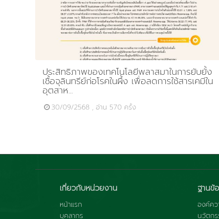
ประสิทธิภาพของเทคโนโลยีพลาสมาในการยับยั้ง
เชื้อจุลินทรีย์ก่อโรคในผึ้ง เพื่อลดการใช้สารเคมีใน
อุตสาห...
30/09/2568 , อ่าน 570 ครั้ง
เกี่ยวกับหน่วยงาน
ฐานข้อ
หน้าแรก
องค์ควา
บุคลากร
นวัตกร