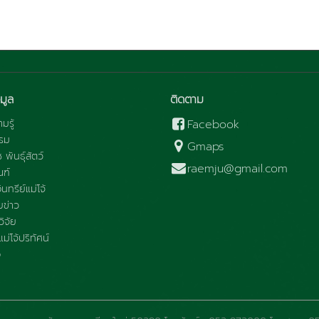
มูล
ติดตาม
มรู้
Facebook
รม
Gmaps
ช พันธุ์สัตว์
raemju@gmail.com
ณฑ์
นทรีย์แม่โจ้
ข่าว
ิจัย
ม่โจ้ปริทัศน์
อ