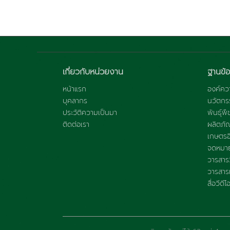
เกี่ยวกับหน่วยงาน
ฐานข้อ
หน้าแรก
องค์ควา
บุคลากร
นวัตกร
ประวัติความเป็นมา
พันธุ์พื
ติดต่อเรา
ผลิตภั
เกษตรอิ
จดหมาย
วารสารว
วารสารแ
สื่อวีดีโ