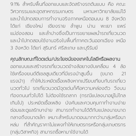
9.1% สำหรับพื้นที่ออกแบบและจัดสร้างรถต้นแบบ คือ คณะ
วิศวกรรมและอุตสาหกรรมเกษตร มหามหาวิทยาลัยแม่โจ้
และนำไปทดสอบการทำงานจริงภาคเหนือตอนบน 8 จังหวัด
ได้แก่ เชียงใหม่ เชียงราย ลำพูน น่าน พะเยา แพร่
แม่ฮ่องสอน และลำปางซึ่งเป็นการขยายผลนำรถเกี่ยวนวด
และนำไปทดสอบใช้งานจริงในพื้นที่ภาคตะวันออกเฉียง เหนือ
3 จังหวัด ได้แก่ สุรินทร์ ศรีสะเกษ และบุรีรัมย์
คุณลักษณะที่โดดเด่น/ประโยชน์ของเทคโนโลยีหรือผลงาน
ออกแบบและสร้างรถเกี่ยวนวดข้างล้อยางขับเคลื่อน 4 ล้อ
ใช้เครื่องยนต์ดีเซลสูบเดียวที่มีแรงม้าสูบขึ้น (ขนาด 21
แรงม้า) ทำให้ประหยัดเชื้อเพลิงหากเปรียบเทียบกับรถเกี่ยว
นวดทั่วไป รถเกี่ยวนวดมีจุดเด่นก็คือความคล่องตัว วิ่งบน
ท้องถนนทั่วไปได้ ไม่ต้องใช้รถลาก (กรณีแปลงนาอยู่ไม่ไกล
เกินไป) ประหยัดเชื้อเพลิง บังคับและควบคุมกาทำงานง่าย
ซ่อมและดูแลรักษาง่าย สามารถทำงานได้ดีกับแปลงนาขนาด
กลางถึงขนาดเล็ก เหมาะสำหรับนาดอนมากกว่านาลุ่มหรือนา
หล่ม ที่สำคัญราคาไม่แพงทำให้เกษตรกรหรือกลุ่มเกษตรกร
(กลุ่มวิสาหกิจ) สามารถซื้อหามาใช้งานได้