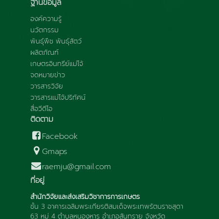
ฐานข้อมูล
องค์ความรู้
นวัตกรรม
พันธุ์พืช พันธุ์สัตว์
ผลิตภัณฑ์
เกษตรอินทรีย์แม่โจ้
จดหมายข่าว
วารสารวิจัย
วารสารแม่โจ้ปริทัศน์
สื่อวีดีโอ
ติดตาม
Facebook
Gmaps
raemju@gmail.com
ที่อยู่
สำนักวิจัยและส่งเสริมวิชาการการเกษตร
ชั้น 3 อาคารเฉลิมพระเกียรติสมเด็จพระเทพรัตนราชสุดา
63 หมู่ 4 ตำบลหนองหาร อำเภอสันทราย จังหวัด