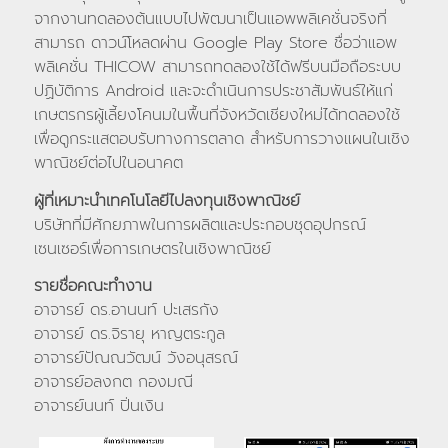
จากงานทดลองต้นแบบไปพัฒนาเป็นแอพพลิเคชั่นจริงที่
สามารถ ดาวน์โหลดผ่าน Google Play Store ชื่อว่าแอพ
พลิเคชั่น THICOW สามารถทดลองใช้ได้ฟรีบนมือถือระบบ
ปฏิบัติการ Android และจะดำเนินการประชาสัมพันธ์ให้แก่
เกษตรกรผู้เลี้ยงโคนมในพื้นที่จังหวัดเชียงใหม่ได้ทดลองใช้
เพื่อดูกระแสตอบรับทางการตลาด สำหรับการวางแผนในเชิง
พาณิชย์ต่อไปในอนาคต
ผู้ที่เหมาะนำเทคโนโลยีไปลงทุนเชิงพาณิชย์
บริษัทที่มีศักยภาพในการผลิตและประกอบชุดอุปกรณ์
เซนเซอร์เพื่อการเกษตรในเชิงพาณิชย์
รายชื่อคณะทำงาน
อาจารย์ ดร.อานนท์ ปะเสรกัง
อาจารย์ ดร.จิรายุ หาญตระกูล
อาจารย์ปัณณวัฒน์ วังอนุสรณ์
อาจารย์อลงกต กองมณี
อาจารย์นนท์ ปิ่นเงิน