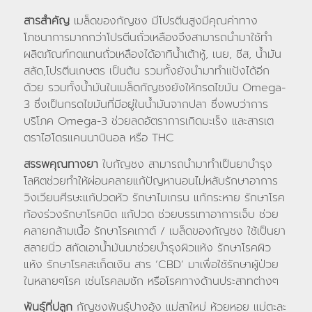
สารสำคัญ
เมล็ดของกัญชง มีโปรตีนสูงมีคุณค่าทาง
โภชนาการมากกว่าโปรตีนถั่วเหลืองจึงสามารถนํามาใช้ทํา
ผลิตภัณฑ์ทดแทนถั่วเหลืองได้อาทิน้ําเต้าหู้, เนย, ชีส, น้ํามัน
สลัด,โปรตีนเกษตร เป็นต้น รวมทั้งยังนํามาทําแป้งได้อีก
ด้วย รวมทั้งน้ํามันในเมล็ดกัญชงยังให้กรดไขมัน Omega-
3 ซึ่งเป็นกรดไขมันที่มีอยู่ในน้ำมันจากปลา ซึ่งพบว่าการ
บริโภค Omega-3 ช่วยลดอัตราการเกิดมะเร็ง และสารเต
ตราไฮโดรแคนนาบินอล หรือ THC
สรรพคุณทางยา
ใบกัญชง สามารถนำมาทำเป็นยาบำรุง
โลหิตช่วยทำให้ผ่อนคลายแก้ปัญหานอนไม่หลับรักษาอาการ
วิงเวียนศีรษะแก้ปวดหัว รักษาไมเกรน แก้กระหาย รักษาโรค
ท้องร่วงรักษาโรคบิด แก้ปวด ช่วยบรรเทาอาการเจ็บ ช่วย
คลายกล้ามเนื้อ รักษาโรคเกาต์ / เมล็ดของกัญชง ใช้เป็นยา
สลายนิ่ว สกัดเอาน้ำมันมาช่วยบำรุงผิวแห้ง รักษาโรคผิว
แห้ง รักษาโรคสะเก็ดเงิน สาร ‘CBD’ มาเพื่อใช้รักษาผู้ป่วย
ในหลายๆโรค เช่นโรคลมชัก หรือโรคทางด้านประสาทต่างๆ
พันธุ์ที่ปลูก
กัญชงพันธุ์ปางอุ้ง แม่สาใหม่ ห้วยหอย แม่ตะละ