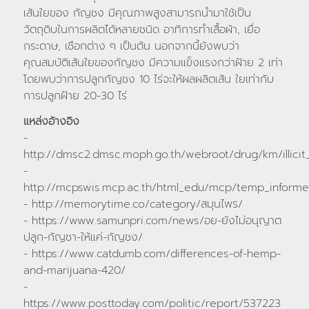
เส้นใยของ กัญชง มีคุณภาพสูงสามารถนํามาใช้เป็น
วัตถุดิบในการผลิตได้หลายชนิด อาทิการทำเสื้อผ้า, เยื่อ
กระดาษ, เชือกต่าง ๆ เป็นต้น นอกจากนี้ยังพบว่า
คุณสมบัติเส้นใยของกัญชง มีความแข็งแรงกว่าฝ้าย 2 เท่า
โดยพบว่าการปลูกกัญชง 10 ไร่จะให้ผลผลิตเส้น ใยเท่ากับ
การปลูกฝ้าย 20-30 ไร่
แหล่งอ้างอิง
-
http://dmsc2.dmsc.moph.go.th/webroot/drug/km/illicit
-
http://mcpswis.mcp.ac.th/html_edu/mcp/temp_informe
- http://memorytime.co/category/สมุนไพร/
- https://www.samunpri.com/news/อย-ยังไม่อนุญาต
ปลูก-กัญชา-ให้แค่-กัญชง/
- https://www.catdumb.com/differences-of-hemp-
and-marijuana-420/
-
https://www.posttoday.com/politic/report/537223