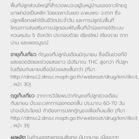
พื้นที่ปลูกส่วนใหญ่ที่สำรวจพบจะอยู่ในหมู่บ้านของชาวไทยภู
เขาเผ่าม้งเป็นหลัก โดยเฉพาะในเขต อ.พบพระ จ.ตาก ซึ่ง
ปลูกเพื่อทอผ้าใช้ในชีวิตประจำวัน และการปลูกในพื้นที่
โครงการส่งเสริมการปลูกเฮมพ์ในพื้นที่นำร่องภายใต้ระบบ
ควบคุมใน 5 จังหวัด ประกอบด้วย เชียงใหม่ เชียงราย ตาก
น่าน และเพชรบูรณ์
อายุเก็บเกี่ยว
กัญชงที่ปลูกในเดือนมิถุนายน ซึ่งเป็นช่วงที่มี
แสงแดดจัดและช่วงแสงยาว มีปริมาณ THC สูงกว่า ที่ปลูก
ในเดือนกันยายนซึ่งมีช่วงแสงสั้นกว่า (ที่มา :
http://dmsc2.dmsc.moph.go.th/webroot/drug/km/illicit
, หน้า 30)
ฤดูเก็บเกี่ยว
จากการวิจัยพบว่ากัญชงที่ปลูกช่วงเดือน
กันยายน มีระยะเวลาการออกดอกสั้น ประมาณ 60-70 วัน
น่าจะมีประโยชน์ ถ้าต้องการปลกกูัญชงเพื่อเก็บเมล็ด (ที่มา :
http://dmsc2.dmsc.moph.go.th/webroot/drug/km/illicit
, หน้า 31)
ผลผลิต
ในด้านอุตสาหกรรมสิ่งทอ มีมากมาย เนื่องจาก