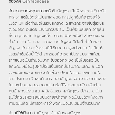
ชื่อวงศ์
Cannabaceae
ลักษณะทางพฤกษศาสตร์
ต้นกัญชง เป็นพืชตระกูลเดียวกับ
กัญชา แต่ไม่จัดว่าเป็นยาเสพติด การปลูกต้นกัญชงจะใช้
เมล็ด มีแหล่งกำเนิดในเอเชียกลางและแพร่กระจายไปสู่เอเชีย
ตะวันออก อินเดีย และในทวีปยุโรป เป็นพืชไม้ล้มลุก อายุสั้น
ซึ่งอายุของต้นกัญชงหนึ่งต้นอายุเพียงหนึ่งปี ลักษณะของ
ลำต้น ราก ใบ ดอก และผลของกัญชง มีดังนี้ ลำต้นของ
กัญชง ลักษณะตั้งตรงมีสีเขียวความสูงประมาณไม่เกิน 6
เมตรลำต้นอุ้มน้ำได้ดี รากของกัญชง เป็นระบบรากแก้วมี
รากแขนงเป็นจำนวนมาก ใบของกัญชง เป็นใบเดี่ยวเป็น
ลักษณะเหมือนรูปฝ่ามือใบเป็นแฉกมีประมาณไม่เกิน 9 แฉก
ต่อหนึ่งใบขอบใบเหมือนใบเลื่อย ปลายใบเรียวแหลมก้านใบ
ยาวประมาณ 7 เซนติเมตร ดอกกัญชง จะออกดอกตามซอก
ใบและปลายยอดออกดอกเป็นช่อมีสีขาวขนาดเล็ก เส้นผ่าน
ศูนย์กลางประมาณ 4 มิลลิเมตร ผลกัญชง มีลักษณะเป็น
รูปไข่กลมรีผิวเรียบมันมีลายสีน้ำตาล ผลเป็นเมล็ดแห้งสีเทา
ภายในเมล็ด มีสารอาหารจำพวกแป้งและไขมันจำนวนมาก
ส่วนที่ใช้เป็นยา
ใบกัญชง / เมล็ดของกัญชง