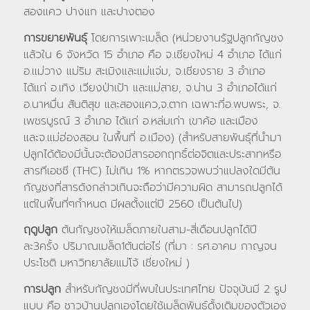
สองแคว ปางแก และปางตอง
การขยายพันธุ์
โดยการเพาะเมล็ด (หน่วยงานรัฐปลูกกัญชง
แล้วใน 6 จังหวัด 15 อำเภอ คือ จ.เชียงใหม่ 4 อำเภอ ได้แก่
อ.แม่วาง แม่ริม สะเมิงและแม่แจ่ม, จ.เชียงราย 3 อำเภอ
ได้แก่ อ.เทิง เวียงป่าเป้า และแม่สาย, จ.น่าน 3 อำเภอได้แก่
อ.นาหมื่น สันติสุข และสองแคว,จ.ตาก เฉพาะที่อ.พบพระ, จ.
เพชรบูรณ์ 3 อำเภอ ได้แก่ อ.หล่มเก่า เขาค้อ และเมือง
และจ.แม่ฮ่องสอน ในพื้นที่ อ.เมือง) (สำหรับสายพันธุ์ที่นำมา
ปลูกได้ต้องมีนั้นจะต้องมีสารออกฤทธิ์ต่อจิตและประสาทหรือ
สารทีเอชซี (THC) ไม่เกิน 1% หากตรวจพบว่าแปลงใดมีต้น
กัญชงที่สารดังกล่าวเกินจะถือว่ามีความผิด สามารถปลูกได้
แต่ในพื้นที่ๆกำหนด มีผลตั้งแต่ปี 2560 เป็นต้นไป)
ฤดูปลูก
ต้นกัญชงให้เมล็ดภายในสาม-สี่เดือนปลูกได้ปี
ละ3ครั้ง ปริมาณเมล็ด1ตันต่อไร่ (ที่มา : รศ.อาคม กาญจน
ประโชติ มหาวิทยาลัยแม่โจ้ เชียงใหม่ )
การปลูก
สำหรับกัญชงมีที่พบในประเทศไทย ปัจจุบันมี 2 รูป
แบบ คือ ชาวบ้านปลูกเองโดยใช้เมล็ดพันธุ์ดั้งเดิมของตัวเอง