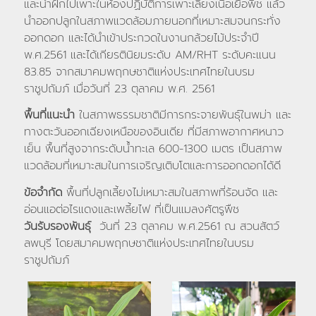
และนำฝักไปเพาะในห้องปฏิบัติการเพาะเลี้ยงเนื้อเยื่อพืช แล้ว
นำออกปลูกในสภาพแวดล้อมภายนอกที่เหมาะสมจนกระทั่ง
ออกดอก และได้นำเข้าประกวดในงานกล้วยไม้ประจำปี
พ.ศ.2561 และได้เกียรตินิยมระดับ AM/RHT ระดับคะแนน
83.85 จากสมาคมพฤกษชาติแห่งประเทศไทยในบรม
ราชูปถัมภ์ เมื่อวันที่ 23 ตุลาคม พ.ศ. 2561
พื้นที่แนะนำ
ในสภาพธรรมชาติมีการกระจายพันธุ์ในพม่า และ
ทางตะวันออกเฉียงเหนือของอินเดีย ที่มีสภาพอากาศหนาว
เย็น พื้นที่สูงจากระดับน้ำทะเล 600-1300 เมตร เป็นสภาพ
แวดล้อมที่เหมาะสมในการเจริญเติบโตและการออกดอกได้ดี
ข้อจำกัด
พื้นที่ปลูกเลี้ยงไม่เหมาะสมในสภาพที่ร้อนจัด และ
อ่อนแอต่อไรแดงและเพลี้ยไฟ ที่เป็นแมลงศัตรูพืช
วันรับรองพันธุ์
วันที่ 23 ตุลาคม พ.ศ.2561 ณ สวนสัตว์
ลพบุรี โดยสมาคมพฤกษชาติแห่งประเทศไทยในบรม
ราชูปถัมภ์