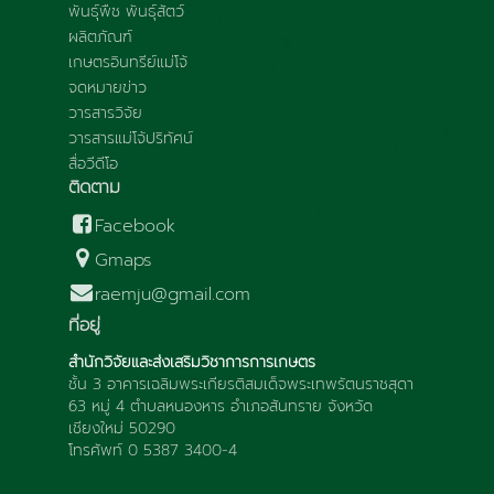
พันธุ์พืช พันธุ์สัตว์
ผลิตภัณฑ์
เกษตรอินทรีย์แม่โจ้
จดหมายข่าว
วารสารวิจัย
วารสารแม่โจ้ปริทัศน์
สื่อวีดีโอ
ติดตาม
Facebook
Gmaps
raemju@gmail.com
ที่อยู่
สำนักวิจัยและส่งเสริมวิชาการการเกษตร
ชั้น 3 อาคารเฉลิมพระเกียรติสมเด็จพระเทพรัตนราชสุดา
63 หมู่ 4 ตำบลหนองหาร อำเภอสันทราย จังหวัด
เชียงใหม่ 50290
โทรศัพท์ 0 5387 3400-4