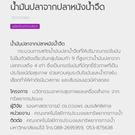
น้ำมันปลาจากปลาหนังน้ำจืด
15/03/2564
ผลิตภัณฑ์จากสัตว์
น้ำมันปลาจากปลาหนังน้ำจืด
กระบวนการสกัดน้ำมันปลาน้ำจืดที่ให้ปริมาณกรดไขมัน
ไม่อิ่มตัวเชิงเดี่ยวในกลุ่มโอเมก้า 9 ที่สูงกว่าน้ำมันปลาจาก
ปลาทะเลถึง 4 เท่า ซึ่งเป็นกรดไขมันที่มีฤทธิ์ชีวภาพที่เป็น
ประโยชน์ต่อสุขภาพ ช่วยควบคุมระดับไขมันและน้ำตาลใน
เลือดทำให้ค่าดัชนีมวลกาย และเส้นรอบเอวมีค่าลดลง
โครงการ
: นวัตกรรมอาหารสุขภาพและเครื่องสำอาง จาก
ทรัพยากรประมง
ผู้วิจัย
: รองศาสตราจารย์ ดร.ดวงพร อมรเลิศพิศาล
หน่วยงาน
: คณะเทคโนโลยีการประมงและทรัพยากรทางน้ำ
ติดต่อ
: คณะเทคโนโลยีการประมงและทรัพยากรทางน้ำ
มหาวิทยาลัยแม่โจ้ โทร.088-2695959, 053-875638