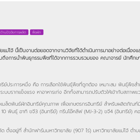
์ด้านปัจจัยการผลิต
พืชผัก
าลัยแม่โจ้ นี้เป็นงานต่อยอดจากงานวิจัยที่ได้ดำเนินการมาอย่างต่อเนื่
วมถึงการนำพันธุกรรมพืชที่ได้จากการรวบรวมของ คณาจารย์ นักศึกษา บ
ีย์ประการหนึ่ง คือ การเลือกใช้พันธุ์พืชที่ถูกต้อง เหมาะสม พันธุ์พืช
ีระบบรากแข็งแรง หาอาหารเก่ง อีกทั้งสามารถปรับตัวให้เข้ากับสภาพแวด
งเมล็ดพันธ์ผักอินทรีย์คุณภาพ เพื่อเกษตรกรอินทรีย์ สำหรับผลิตภัณฑ์ม
า 10 พันธุ์ อาทิ ขจี3 (อินทรีย์) กรีนโอ๊คลีฟ (MJ-3-2) ขจี4 (อินทรีย์)
 ตั้งอยู่ที่ สำนักฟาร์มมหาวิทยาลัย (907 ไร่) มหาวิทยาลัยแม่โจ้ ตำบ