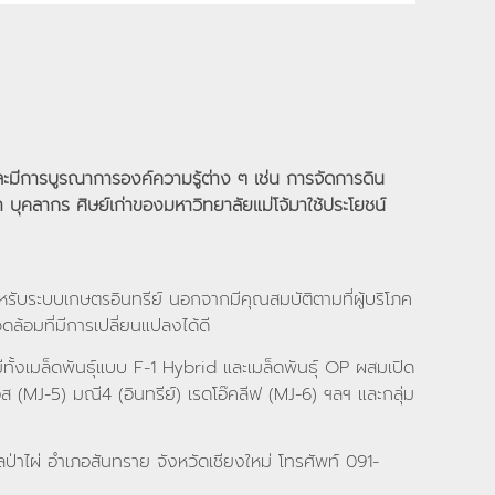
องและมีการบูรณาการองค์ความรู้ต่าง ๆ เช่น การจัดการดิน
ุคลากร ศิษย์เก่าของมหาวิทยาลัยแม่โจ้มาใช้ประโยชน์
สำหรับระบบเกษตรอินทรีย์ นอกจากมีคุณสมบัติตามที่ผู้บริโภค
ล้อมที่มีการเปลี่ยนแปลงได้ดี
ีทั้งเมล็ดพันธุ์แบบ F-1 Hybrid และเมล็ดพันธุ์ OP ผสมเปิด
 คอส (MJ-5) มณี4 (อินทรีย์) เรดโอ๊คลีฟ (MJ-6) ฯลฯ และกลุ่ม
ลป่าไผ่ อำเภอสันทราย จังหวัดเชียงใหม่ โทรศัพท์ 091-