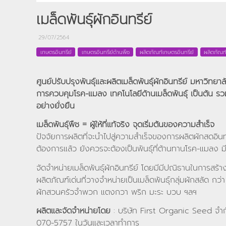
เมล็ดพันธุ์ผักอินทรีย์
29/07/2564
เกษตรอินทรีย์
เกษตรอินทรีย์ด้านพืช
ผลิตภัณฑ์เกษตรอินทรีย์
ผลิตภัณฑ
ศูนย์ปรับปรุงพันธุ์และผลิตเมล็ดพันธุ์ผักอินทรีย์ มหาวิทย
การควบคุมโรค-แมลง เทคโนโลยีด้านเมล็ดพันธุ์ เป็นต้น ร
อย่างยั่งยืน
เมล็ดพันธุ์พืช = ผู้ให้ที่แท้จริง จุดเริ่มต้นของความสำเร็จ
ปัจจัยการผลิตที่จะนำไปสู่ความสำเร็จของการผลิตผักสดอินทร
ต้องการแล้ว ยังควรจะต้องเป็นพันธุ์ที่ต้านทานโรค-แมลง ม
จัดจำหน่ายเมล็ดพันธุ์ผักอินทรีย์ โดยมีมีปณิธานในการสร้า
ผลิตภัณฑ์เด่นที่วางจำหน่ายเป็นเมล็ดพันธุ์กลุ่มผักสลัด กว่
ผักสวนครัวจำพวก แตงกวา พริก มะระ บวบ ฯลฯ
ผลิตและจัดจำหน่ายโดย
: บริษัท First Organic Seed จำกัด
070-5757 ในวันและเวลาทำการ