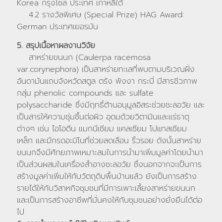
Korea กรุงโซล ประเทศ เกาหลีใต้
4.2 รางวัลพิเศษ (Special Prize) HAG Award:
German ประเทศเยอรมัน
5. สรุปเนื้อหาผลงานวิจัย
สาหร่ายขนนก (Caulerpa racemosa
var.corynephora) เป็นสาหร่ายทะเลที่พบตามบริเวณฝั่ง
อันดามันแถบจังหวัดสตูล ตรัง พังงา กระบี่ มีสารชีวภาพ
กลุ่ม phenolic compounds และ sulfate
polysaccharide ซึ่งมีฤทธิ์ต้านอนุมูลอิสระช่วยชะลอวัย และ
เป็นสารให้ความชุ่มชื้นต่อผิว อุดมด้วยวิตามินและแร่ธาตุ
ต่างๆ เช่น ไอโอดีน แมกนีเซียม แคลเซียม โปแทสเซียม
เหล็ก และมีกรดอะมิโนที่ช่วยลดเลือน ริ้วรอย ดังนั้นสาหร่าย
ขนนกจึงมีศักยภาพเหมาะสมในการนำมาเพิ่มมูลค่าโดยนำมา
เป็นส่วนผสมในเครื่องสำอางชะลอวัย ซึ่งนอกจากจะเป็นการ
สร้างมูลค่าเพิ่มให้กับวัตถุดิบพื้นบ้านแล้ว ยังเป็นการสร้าง
รายได้ให้กับวิสาหกิจชุมชนที่มีการเพาะเลี้ยงสาหร่ายขนนก
และเป็นการสร้างอาชีพที่มั่นคงให้กับชุมชนอย่างยั่งยืนได้ต่อ
ไป