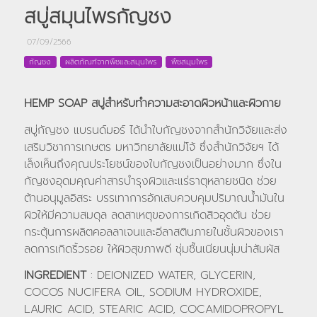
สบู่สมุนไพรกัญชง
07/09/2566
กัญชง
ผลิตภัณฑ์จากพืชและสมุนไพร
พืชสมุมไพร
HEMP SOAP สบู่สำหรับทำความสะอาดผิวหน้าและผิวกาย
สบู่กัญชง แบรนด์มอร์ ได้นำใบกัญชงจากสำนักวิจัยและส่ง
เสริมวิชาการเกษตร มหาวิทยาลัยแม่โจ้ ซึ่งสำนักวิจัยฯ ได้
เล็งเห็นถึงคุณประโยชน์ของใบกัญชงเป็นอย่างมาก ซึ่งใน
กัญชงอุดมคุณค่าสารบำรุงผิวและแร่ธาตุหลายชนิด ช่วย
ต้านอนุมูลอิสระ บรรเทาการอักเสบควบคุมปริมาณน้ำมันใน
ผิวให้มีความสมดุล ลดสาเหตุของการเกิดสิวอุดตัน ช่วย
กระตุ้นการผลิตคอลลาเจนและอีลาสตินภายในชั้นผิวของเรา
ลดการเกิดริ้วรอย ให้ผิวสุขภาพดี ชุ่มชื้นเนียนนุ่มน่าสัมผัส
INGREDIENT
: DEIONIZED WATER, GLYCERIN,
COCOS NUCIFERA OIL, SODIUM HYDROXIDE,
LAURIC ACID, STEARIC ACID, COCAMIDOPROPYL