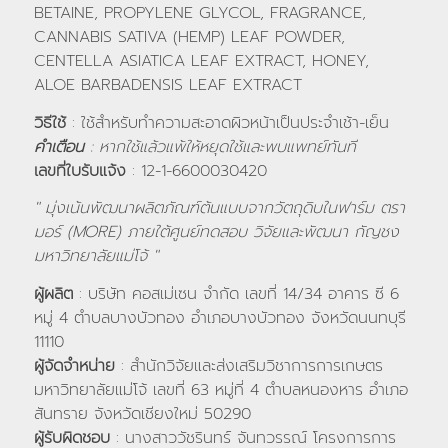
BETAINE, PROPYLENE GLYCOL, FRAGRANCE,
CANNABIS SATIVA (HEMP) LEAF POWDER,
CENTELLA ASIATICA LEAF EXTRACT, HONEY,
ALOE BARBADENSIS LEAF EXTRACT
วิธีใช้
: ใช้สำหรับทำความสะอาดผิวหน้าเป็นประจำเช้า-เย็น
คำเตือน
: หากใช้แล้วแพ้ให้หยุดใช้และพบแพทย์ทันที
เลขที่ใบรับแจ้ง
: 12-1-6600030420
" มุ่งเน้นพัฒนาผลิตภัณฑ์ต้นแบบจากวัตถุดิบในฟาร์ม ตรา
มอร์ (MORE) ภายใต้ศูนย์ทดสอบ วิจัยและพัฒนา กัญชง
มหาวิทยาลัยแม่โจ้ "
ผู้ผลิต
: บริษัท คอสเม่เซน จำกัด เลขที่ 14/34 อาคาร ซี 6
หมู่ 4 ตำบลบางบัวทอง อำเภอบางบัวทอง จังหวัดนนทบุรี
11110
ผู้จัดจำหน่าย
: สำนักวิจัยและส่งเสริมวิชาการการเกษตร
มหาวิทยาลัยแม่โจ้ เลขที่ 63 หมู่ที่ 4 ตำบลหนองหาร อำเภอ
สันทราย จังหวัดเชียงใหม่ 50290
ผู้รับผิดชอบ
: นางสาววัชรินทร์ จันทวรรณ์ โครงการการ