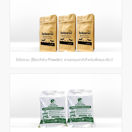
ไคโตซาน (Biochito-Powder) สารธรรมชาติสำหรับพืชและสัตว์