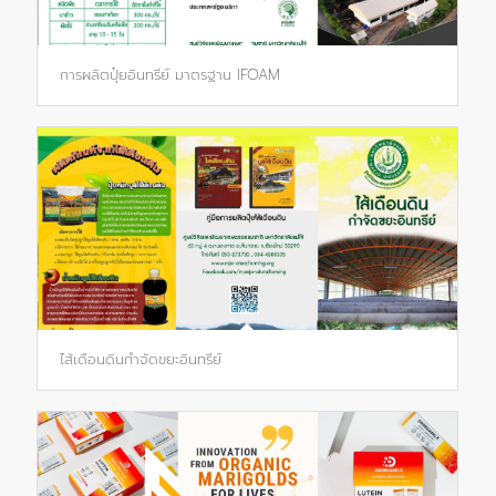
การผลิตปุ๋ยอินทรีย์ มาตรฐาน IFOAM
ไส้เดือนดินกำจัดขยะอินทรีย์